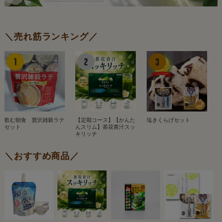
＼売れ筋ランキング／
飲む朝食 贅沢雑穀ラテ
【定期コース】【かんた
塩きくらげセット
セット
んスリム】茶花青汁スッ
キリッチ
＼おすすめ商品／