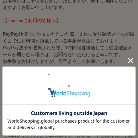
お客様にはご不便をおかけいたしますが、何卒ご理解ください
ますようお願い申し上げます。
【PayPayご利用の皆様へ】
PayPay決済でご注文いただいた際、まれに受注確認メールが届
くまでにお時間を頂戴している事象が発生しております。
PayPay決済を選択された際、1時間程度経過しても受注確認メ
ールが届かない場合は、お問合せいただけると幸いです。
お手数をお掛けしますが、何卒よろしくお願いします。
2025/05/16
レタスクラブで塩きくらげが紹介されました！
レタスクラブ、塩きくらげ記事
へ
2025/04/23
健翔公式LINE（@607grood)オープンしました。
初回限定で利用できる15％OFFクーポンコードをお渡ししてお