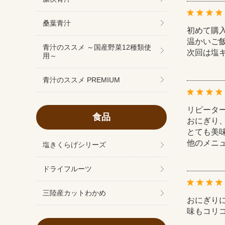
桑葉青汁
初めて購
温かいご
青汁のススメ ～国産野菜12種類使
次回は塩
用～
青汁のススメ PREMIUM
リピータ
食品
おにぎり
とても美
他のメニ
塩きくらげシリーズ
ドライフルーツ
三陸産カットわかめ
おにぎり
味もコリ