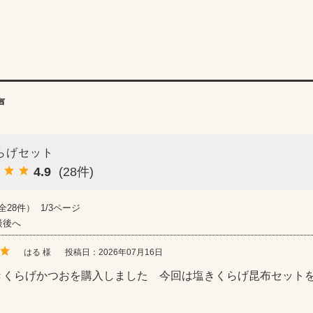
声
らげセット
4.9
(28件)
全28件） 1/3ページ
最後へ
はる 様
投稿日：2026年07月16日
きくらげかつおを購入しました 今回は塩きくらげ昆布セット