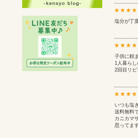
塩分が丁
子供に頼
1人暮ら
2回目リピ
いつも塩
送料無料
カニカマ
思ってま