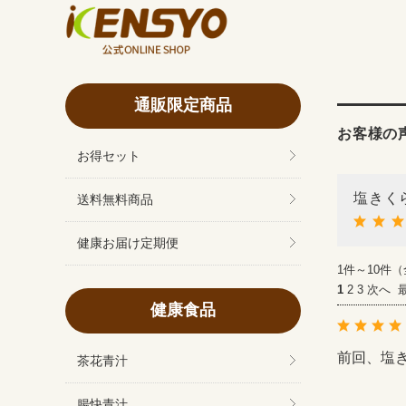
通販限定商品
お客様の
お得セット
塩きく
送料無料商品
健康お届け定期便
1件～10件（
1
2
3
次へ
健康食品
前回、塩
茶花青汁
腸快青汁