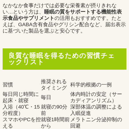
なかなか食事だけでは必要な栄養素が摂りきれな
い…という方は、
睡眠の質をサポートする機能性表
示食品やサプリメント
の活用もおすすめです。たと
えば、GABA含有食品やグリシン配合など、届出表示
に基づいた製品を選ぶと安心です。
良質な睡眠を得るための習慣チェ
ックリスト
推奨される
習慣
科学的根拠の一例
タイミング
毎日同じ時間に
体内時計の安定（サー
毎日
起床・就寝
カディアンリズム）
入浴（40℃・15
就寝の90分
深部体温の調整による
分程度）
前
入眠促進
スマホやPCを控
就寝1時間前
メラトニン分泌抑制の
える
から
回避